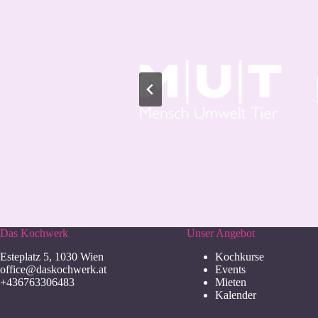
Das Kochwerk
Unser Angebot
Esteplatz 5, 1030 Wien
Kochkurse
office@daskochwerk.at
Events
+436763306483
Mieten
Kalender