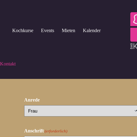
Zum
Inhalt
springen
Kochkurse
Events
Mieten
Kalender
Kontakt
Anrede
Anschrift
(erforderlich)