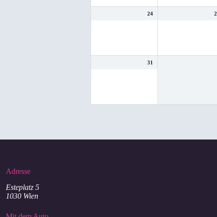
24
31
Adresse
Esteplatz 5
1030 Wien
Mit dem Auto