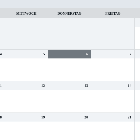
MITTWOCH
DONNERSTAG
FREITAG
4
5
6
7
11
12
13
14
18
19
20
21